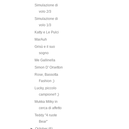
Simulazione di
volo 2/3
Simulazione di
volo 1/3
Katty e Le Pulci
MarAuh
Grisù e il suo
sogno
Me Gallinella
Simon D' Orsetton
Rose, Bassotta
Fashion ;)
Lucky, piccolo
campione!! ;)
Mukka Milky in
cerca di affetto
Teddy "4 ruote
Bear"
►
October
(6)