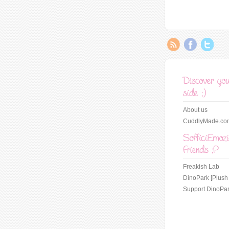
About us
CuddlyMade.co
Freakish Lab
DinoPark [Plush
Support DinoPar