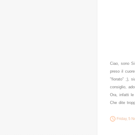
Ciao, sono Si
preso il cuor
"fiorato" ;), 
consiglio, ado
Ora, infatti l
Che dite trop
Friday, 5 