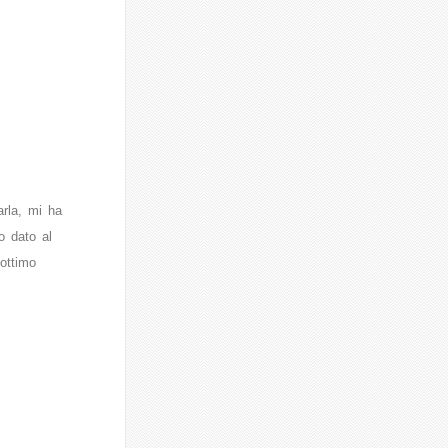
rla, mi ha
o dato al
 ottimo