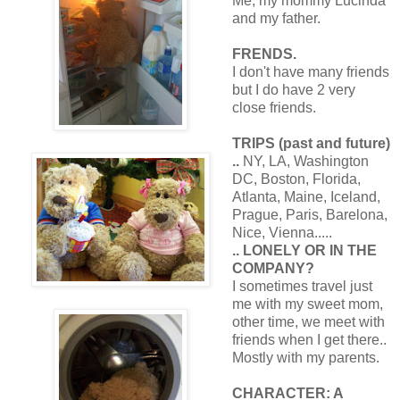
Me, my mommy Lucinda
and my father.
FRENDS.
I don't have many friends
but I do have 2 very
close friends.
TRIPS (past and future)
..
NY, LA, Washington
DC, Boston, Florida,
Atlanta, Maine, Iceland,
Prague, Paris, Barelona,
Nice, Vienna.....
.. LONELY OR IN THE
COMPANY?
I sometimes travel just
me with my sweet mom,
other time, we meet with
friends when I get there..
Mostly with my parents.
CHARACTER: A