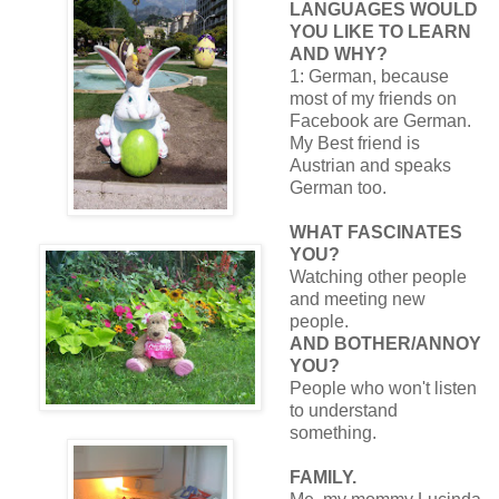
LANGUAGES WOULD
YOU LIKE TO LEARN
AND WHY?
1: German, because
most of my friends on
Facebook are German.
My Best friend is
Austrian and speaks
German too.
WHAT FASCINATES
YOU?
Watching other people
and meeting new
people.
AND BOTHER/ANNOY
YOU?
People who won't listen
to understand
something.
FAMILY.