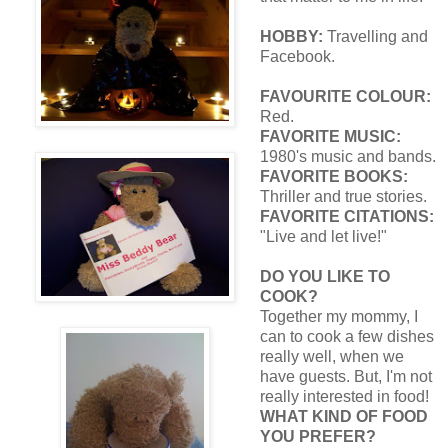
HOBBY:
Travelling and
Facebook.
FAVOURITE COLOUR:
Red.
FAVORITE MUSIC:
1980's music and bands.
FAVORITE BOOKS:
Thriller and true stories.
FAVORITE CITATIONS:
"Live and let live!"
DO YOU LIKE TO
COOK?
Together my mommy, I
can to cook a few dishes
really well, when we
have guests. But, I'm not
really interested in food!
WHAT KIND OF FOOD
YOU PREFER?