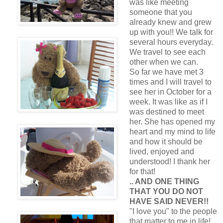
was like meeting
someone that you
already knew and grew
up with you!! We talk for
several hours everyday.
We travel to see each
other when we can.
So far we have met 3
times and I will travel to
see her in October for a
week. It was like as if I
was destined to meet
her. She has opened my
heart and my mind to life
and how it should be
lived, enjoyed and
understood! I thank her
for that!
.. AND ONE THING
THAT YOU DO NOT
HAVE SAID NEVER!!
"I love you" to the people
that matter to me in life!