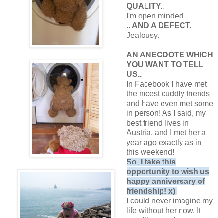
QUALITY..
I'm open minded.
.. AND A DEFECT.
Jealousy.
AN ANECDOTE WHICH
YOU WANT TO TELL
US..
In Facebook I have met
the nicest cuddly friends
and have even met some
in person! As I said, my
best friend lives in
Austria, and I met her a
year ago exactly as in
this weekend!
So, I take this
opportunity to wish us
happy anniversary of
friendship! x)
I could never imagine my
life without her now. It