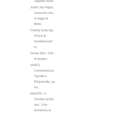
Tappeto rosso
Joyful Joy Hippo,
il peluche che
vi legge la
Bibbi...
Charity lucky dip..
Pesca di
beneficenza!!
x)
Group shot.. Foto
di gruppo
VIDEO..
Cammelloccio,
Tigrotto e
Pinguinotta_ep
iso...
ENG/ITA.. A
Sunday by the
sea.. Una
domenica al