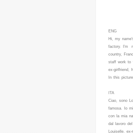
ENG
Hi, my name'
factory. I'm r
country, Fran
staff work to
ex-girlfriend
In this pictu
ITA
Ciao, sono Lo
famosa. Io mi 
con la mia na
dal lavoro de
Louiselle, ex