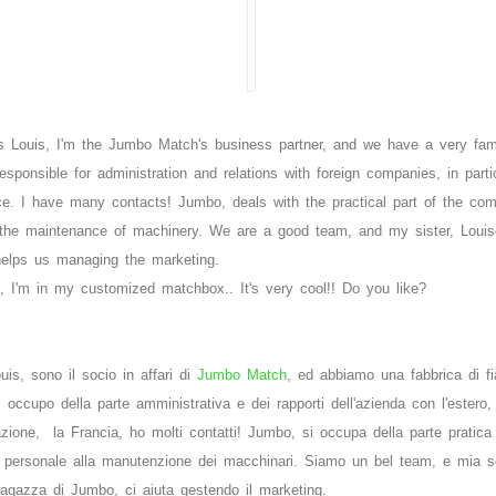
s Louis, I'm the Jumbo Match's business partner, and we have a very f
esponsible for administration and relations with foreign companies, in part
ce. I have many contacts! Jumbo, deals with the practical part of the co
 the maintenance of machinery. We are a good team, and my sister, Louis
, helps us managing the marketing.
re, I'm in my customized matchbox.. It's very cool!! Do you like?
uis, sono il socio in affari di
Jumbo Match
, ed abbiamo una fabbrica di f
occupo della parte amministrativa e dei rapporti dell'azienda con l'estero, 
zione, la Francia, ho molti contatti! Jumbo, si occupa della parte pratica 
l personale alla manutenzione dei macchinari. Siamo un bel team, e mia so
-ragazza di Jumbo, ci aiuta gestendo il marketing.