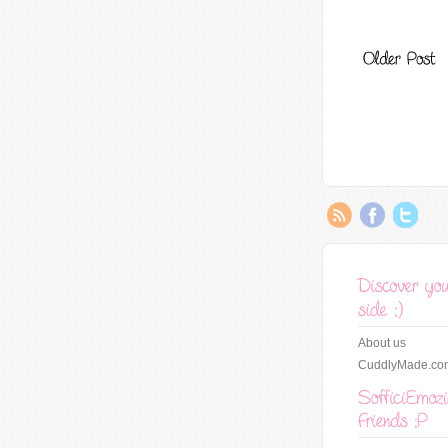
About us
CuddlyMade.co