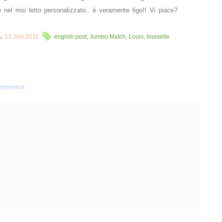
 nel mio letto personalizzato.. è veramente figo!! Vi piace?
, 13 July 2011
english post
,
Jumbo Match
,
Louis
,
louiselle
Comment