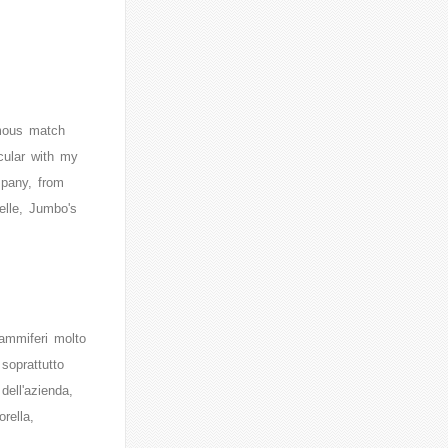
amous match
icular with my
mpany, from
elle, Jumbo's
iammiferi molto
soprattutto
dell'azienda,
rella,