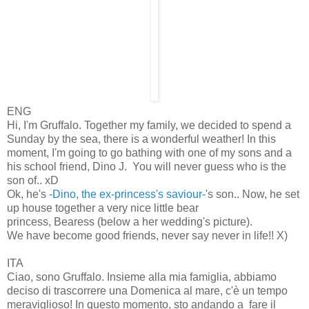
ENG
Hi, I'm Gruffalo. Together my family, we decided to spend a
Sunday by the sea, there is a wonderful weather! In this
moment, I'm going to go bathing with one of my sons and a
his school friend, Dino J. You will never guess who is the
son of.. xD
Ok, he's
-Dino, the ex-princess's saviour-
's son.. Now, he set
up house together a very nice little bear
princess, Bearess (below a her wedding's picture).
We have become good friends, never say never in life!! X)
ITA
Ciao, sono Gruffalo. Insieme alla mia famiglia, abbiamo
deciso di trascorrere una Domenica al mare, c'è un tempo
meraviglioso! In questo momento, sto andando a fare il